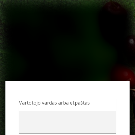
Vartotojo vardas arba el.paštas